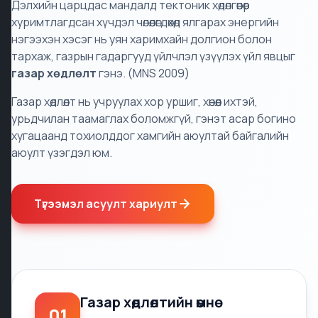
Дэлхийн царцдас мандалд тектоник хөдөлгөөнөөр
хуримтлагдсан хүчдэл чөлөөлөгдөхөд ялгарах энергийн
нэгээхэн хэсэг нь уян харимхайн долгион болон
тархаж, газрын гадаргууд үйлчлэл үзүүлэх үйл явцыг
газар хөдлөлт
гэнэ. (MNS 2009)
Газар хөдлөлт нь учруулах хор уршиг, хөнөөл ихтэй,
урьдчилан таамаглах боломжгүй, гэнэт асар богино
хугацаанд тохиолддог хамгийн аюултай байгалийн
аюулт үзэгдэл юм.
Түгээмэл асуулт хариулт
Газар хөдлөлтийн өмнө
01