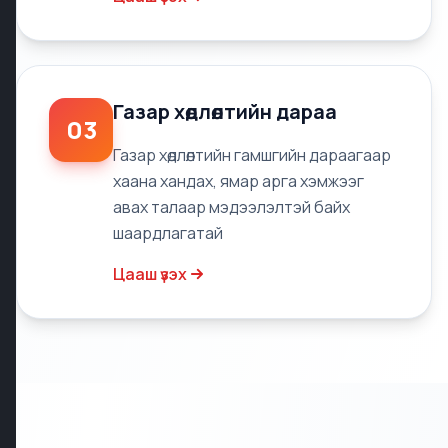
Газар хөдлөлтийн дараа
03
Газар хөдлөлтийн гамшгийн дараагаар
хаана хандах, ямар арга хэмжээг
авах талаар мэдээлэлтэй байх
шаардлагатай
Цааш үзэх