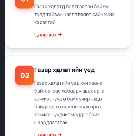
Газар хөдлөлтөд бэлтгэлтэй байхын
тулд тайван цагт төлөвлөлт сайн хийх
хэрэгтэй
Цааш үзэх
Газар хөдлөлтийн үед
02
Газар хөдлөлтийн үед хүн хаана
байгаагаас хамаарч авах арга
хэмжээнүүд өөр байх учир нөхцөл
байдалд тохирсон авах арга
хэмжээнүүдийг мэддэг байх
шаардлагатай
Цааш үзэх