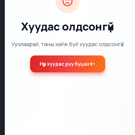
Хуудас олдсонгүй
Уучлаарай, таны хайж буй хуудас олдсонгүй
Нүүр хуудас руу буцах